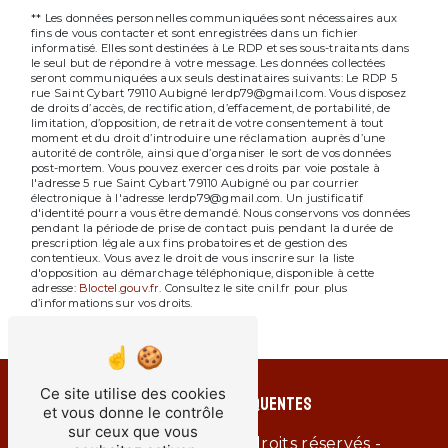
** Les données personnelles communiquées sont nécessaires aux
fins de vous contacter et sont enregistrées dans un fichier
informatisé. Elles sont destinées à Le RDP et ses sous-traitants dans
le seul but de répondre à votre message. Les données collectées
seront communiquées aux seuls destinataires suivants: Le RDP 5
rue Saint Cybart 79110 Aubigné lerdp79@gmail.com. Vous disposez
de droits d’accès, de rectification, d’effacement, de portabilité, de
limitation, d’opposition, de retrait de votre consentement à tout
moment et du droit d’introduire une réclamation auprès d’une
autorité de contrôle, ainsi que d’organiser le sort de vos données
post-mortem. Vous pouvez exercer ces droits par voie postale à
l'adresse 5 rue Saint Cybart 79110 Aubigné ou par courrier
électronique à l'adresse lerdp79@gmail.com. Un justificatif
d'identité pourra vous être demandé. Nous conservons vos données
pendant la période de prise de contact puis pendant la durée de
prescription légale aux fins probatoires et de gestion des
contentieux. Vous avez le droit de vous inscrire sur la liste
d'opposition au démarchage téléphonique, disponible à cette
adresse:
Bloctel.gouv.fr
. Consultez le site cnil.fr pour plus
d’informations sur vos droits.
Ce site utilise des cookies
Recherches fréquentes
et vous donne le contrôle
sur ceux que vous
©
Vistalid
- 2026 - Tous droits réservés -