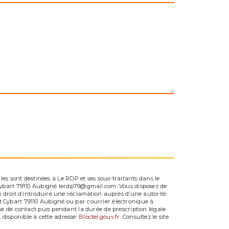
es sont destinées à Le RDP et ses sous-traitants dans le
 Cybart 79110 Aubigné lerdp79@gmail.com. Vous disposez de
 du droit d’introduire une réclamation auprès d’une autorité
nt Cybart 79110 Aubigné ou par courrier électronique à
e de contact puis pendant la durée de prescription légale
 disponible à cette adresse:
Bloctel.gouv.fr
. Consultez le site