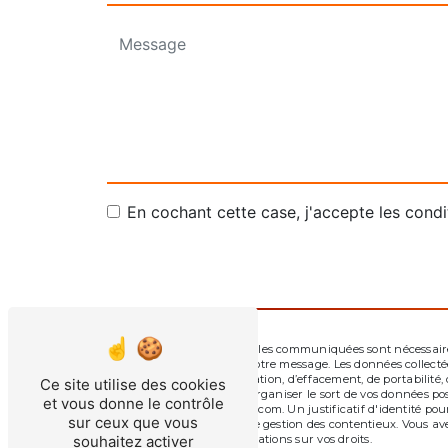
En cochant cette case, j'accepte les condi
** Les données personnelles communiquées sont nécessaires 
seul but de répondre à votre message. Les données collec
droits d’accès, de rectification, d’effacement, de portabili
Ce site utilise des cookies
de contrôle, ainsi que d’organiser le sort de vos données p
et vous donne le contrôle
l'adresse lerdp79@gmail.com. Un justificatif d'identité p
sur ceux que vous
aux fins probatoires et de gestion des contentieux. Vous av
souhaitez activer
cnil.fr pour plus d’informations sur vos droits.