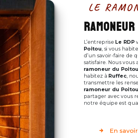
LE RAMO
ramoneur
L’entreprise
Le RDP
v
Poitou
, si vous habit
d’un savoir-faire de
satisfaire. Nous vous
ramoneur du Poito
habitez à
Ruffec
, no
transmettre les rens
ramoneur du Poito
partager avec vous r
notre équipe est qual
En savoir