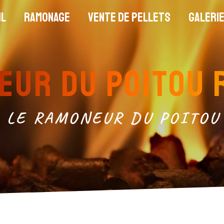
il
Ramonage
Vente de pellets
Galeri
neur du Poitou
LE RAMONEUR DU POITOU