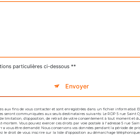
tions particulières ci-dessous **
Envoyer
aux fins de vous contacter et sont enregistrées dans un fichier informatisé. Ell
tées seront communiquées aux seuls destinataires suivants: Le RDP 5 rue Saint
té, de limitation, d’opposition, de retrait de votre consentement à tout moment et
ost-mortem. Vous pouvez exercer ces droits par voie postale à l'adresse 5 rue Sai
ourra vous être demandé. Nous conservons vos données pendant la période de pris
ez le droit de vous inscrire sur la liste d'opposition au démarchage téléphonique,